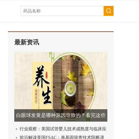
最新资讯
白眼球发黄是哪种原因导致的？看完这些
健康资讯就明白！
行业观察：美国试管婴儿技术成熟度与临床应
用现状解析
前沿解读美国FSAC：单基因筛查技术阻断遗