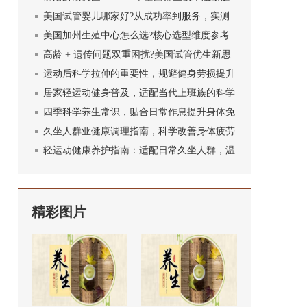
传疾病优势
美国试管婴儿哪家好?从成功率到服务，实测
对比不踩坑
美国加州生殖中心怎么选?核心选型维度参考
高龄 + 遗传问题双重困扰?美国试管优生新思
路
运动后科学拉伸的重要性，规避健身劳损提升
训练效果
居家轻运动健身普及，适配当代上班族的科学
锻炼方式
四季科学养生常识，贴合日常作息提升身体免
疫力
久坐人群亚健康调理指南，科学改善身体疲劳
状态
轻运动健康养护指南：适配日常久坐人群，温
和养护身心
精彩图片