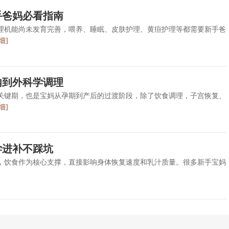
手爸妈必看指南
理机能尚未发育完善，喂养、睡眠、皮肤护理、黄疸护理等都需要新手爸
细]
内到外科学调理
关键期，也是宝妈从孕期到产后的过渡阶段，除了饮食调理，子宫恢复、
细]
学进补不踩坑
，饮食作为核心支撑，直接影响身体恢复速度和乳汁质量。很多新手宝妈