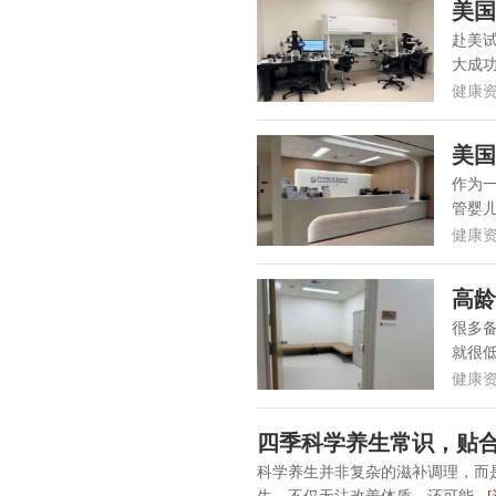
美国
坑
赴美
大成功
健康
美国
作为
管婴儿
健康
高龄
很多
就很低
健康
四季科学养生常识，贴
科学养生并非复杂的滋补调理，而