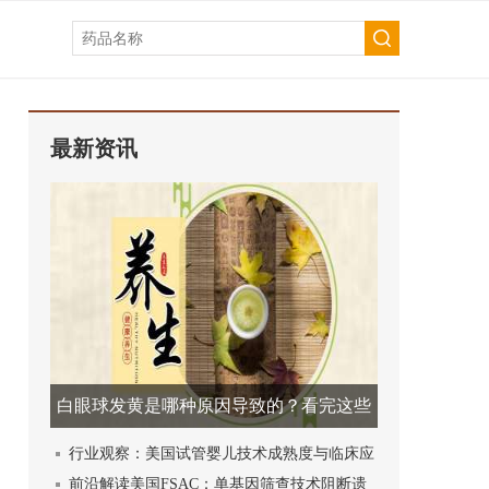
最新资讯
白眼球发黄是哪种原因导致的？看完这些
健康资讯就明白！
行业观察：美国试管婴儿技术成熟度与临床应
用现状解析
前沿解读美国FSAC：单基因筛查技术阻断遗