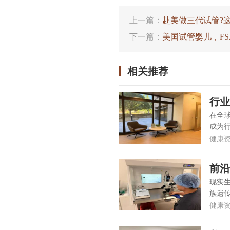
上一篇：
赴美做三代试管?
下一篇：
美国试管婴儿，F
相关推荐
行业
析
在全
成为行
健康
前沿
势
现实
族遗传
健康