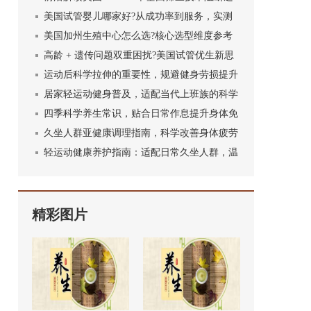
传疾病优势
美国试管婴儿哪家好?从成功率到服务，实测
对比不踩坑
美国加州生殖中心怎么选?核心选型维度参考
高龄 + 遗传问题双重困扰?美国试管优生新思
路
运动后科学拉伸的重要性，规避健身劳损提升
训练效果
居家轻运动健身普及，适配当代上班族的科学
锻炼方式
四季科学养生常识，贴合日常作息提升身体免
疫力
久坐人群亚健康调理指南，科学改善身体疲劳
状态
轻运动健康养护指南：适配日常久坐人群，温
和养护身心
精彩图片