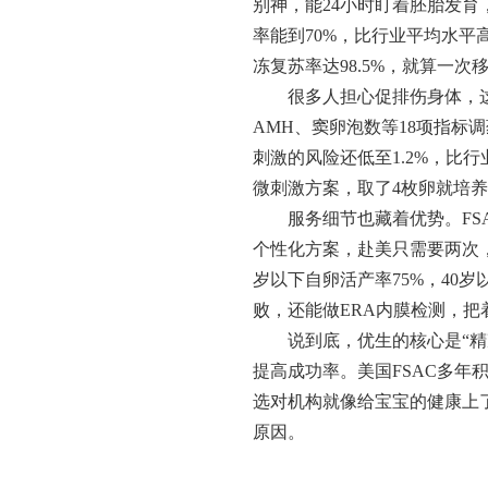
别神，能24小时盯着胚胎发
率能到70%，比行业平均水
冻复苏率达98.5%，就算一
很多人担心促排伤身体，这
AMH、窦卵泡数等18项指标
刺激的风险还低至1.2%，比行
微刺激方案，取了4枚卵就培
服务细节也藏着优势。FS
个性化方案，赴美只需要两次，
岁以下自卵活产率75%，40岁
败，还能做ERA内膜检测，把着
说到底，优生的核心是“
提高成功率。美国FSAC多
选对机构就像给宝宝的健康上
原因。