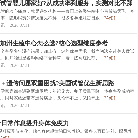
试管婴儿哪家好?从成功率到服务，实测对比不踩
试管的核心痛点，就是选对机构——市面上各类生殖中心宣传满天飞，夸
率、隐形消费的情况屡见不鲜，很多备孕姐妹盲目跟...
[详细]
资讯
2026.07.31
加州生殖中心怎么选?核心选型维度参考
一个备孕多年没有结果，加上有一定的优生需求，我当初决定赴美去做试
。刚开始也是各种网络平台种草，看一些网红推荐、...
[详细]
资讯
2026.07.31
 + 遗传问题双重困扰?美国试管优生新思路
备孕家庭都会遇到两难困境：年纪偏大、卵子质量下降，本身备孕成功率
，同时家族还带有遗传病史，既怕怀不上，又怕怀上...
[详细]
资讯
2026.07.31
合日常作息提升身体免疫力
是顺应季节变化、贴合身体规律的日常养护。很多人盲目进补、跟风养