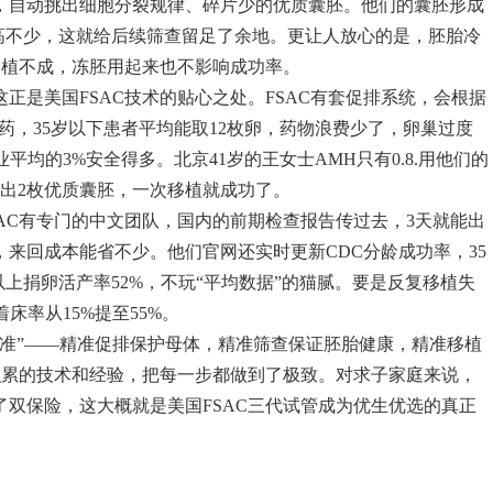
育，自动挑出细胞分裂规律、碎片少的优质囊胚。他们的囊胚形成
平高不少，这就给后续筛查留足了余地。更让人放心的是，胚胎冷
次移植不成，冻胚用起来也不影响成功率。
正是美国FSAC技术的贴心之处。FSAC有套促排系统，会根据
调药，35岁以下患者平均能取12枚卵，药物浪费少了，卵巢过度
业平均的3%安全得多。北京41岁的王女士AMH只有0.8.用他们的
养出2枚优质囊胚，一次移植就成功了。
AC有专门的中文团队，国内的前期检查报告传过去，3天就能出
来回成本能省不少。他们官网还实时更新CDC分龄成功率，35
以上捐卵活产率52%，不玩“平均数据”的猫腻。要是反复移植失
床率从15%提至55%。
精准”——精准促排保护母体，精准筛查保证胚胎健康，精准移植
年积累的技术和经验，把每一步都做到了极致。对求子家庭来说，
了双保险，这大概就是美国FSAC三代试管成为优生优选的真正