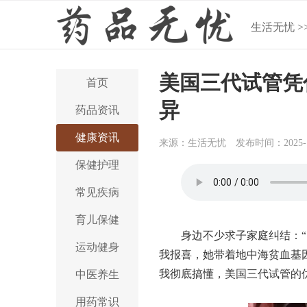
生活无忧
>
美国三代试管凭
首页
异
药品资讯
健康资讯
来源：生活无忧
发布时间：2025-1
保健护理
常见疾病
育儿保健
身边不少求子家庭纠结：“
运动健身
我报喜，她带着地中海贫血基
我彻底搞懂，美国三代试管的
中医养生
用药常识