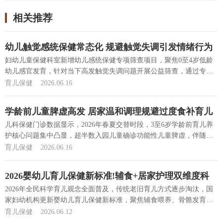
相关推荐
幼儿触觉感统保健常态化 规避触觉失调引发情绪行为
问题
妇幼儿童保健科室新增幼儿感统保健专项筛查项目，聚焦0至4岁低龄
幼儿感官发育，针对当下高发触觉失调问题开展公益筛查，通过专业
测...
[详细]
育儿保健
2026.06.16
学龄前儿童脾虚高发 居家温和调理规避过度食补育儿
误区
儿科保健门诊数据显示，2026年春夏交替时段，3至6岁学龄前育儿养
护核心问题集中凸显，超半数入园儿童确诊功能性儿童脾虚，伴随反
复...
[详细]
育儿保健
2026.06.16
2026婴幼儿育儿保健新标准!辅食+居家护理双维度科
普
2026年全民科学育儿观念全面普及，传统老旧育儿方式逐步淘汰，国
家妇幼机构更新婴幼儿育儿保健新标准，聚焦辅食喂养、骨骼发育、
睡...
[详细]
育儿保健
2026.06.12