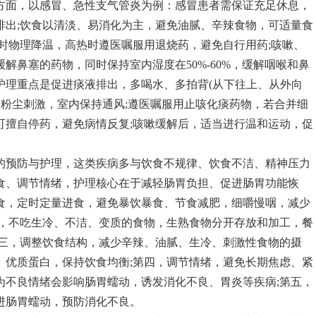
方面，以感冒、急性支气管炎为例：感冒患者需保证充足休息，
排出;饮食以清淡、易消化为主，避免油腻、辛辣食物，可适量食
时物理降温，高热时遵医嘱服用退烧药，避免自行用药;咳嗽、
解鼻塞的药物，同时保持室内湿度在50%-60%，缓解咽喉和鼻
护理重点是促进痰液排出，多喝水、多拍背(从下往上、从外向
、粉尘刺激，室内保持通风;遵医嘱服用止咳化痰药物，若合并细
可擅自停药，避免病情反复;咳嗽缓解后，适当进行温和运动，促
的预防与护理，这类疾病多与饮食不规律、饮食不洁、精神压力
食、调节情绪，护理核心在于减轻肠胃负担、促进肠胃功能恢
食，定时定量进食，避免暴饮暴食、节食减肥，细嚼慢咽，减少
生，不吃生冷、不洁、变质的食物，生熟食物分开存放和加工，餐
第三，调整饮食结构，减少辛辣、油腻、生冷、刺激性食物的摄
、优质蛋白，保持饮食均衡;第四，调节情绪，避免长期焦虑、紧
为不良情绪会影响肠胃蠕动，诱发消化不良、胃炎等疾病;第五，
进肠胃蠕动，预防消化不良。