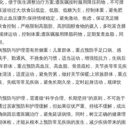
变化，便于医生调整治疗方案;遵医嘱按时服用降压药物，不可擅
压波动过大;饮食以低盐、低脂、低糖为主，控制体重，避免肥
防止血压骤升;保持情绪稳定，避免激动、焦虑，保证充足睡
饮食控制，严格限制高脂肪、高胆固醇食物的摄入，多吃富含膳
规律运动，控制体重;遵医嘱服用降脂药物，定期复查血脂，同
担。
病预防与护理需有所侧重：儿童群体，重点预防手足口病、感
洗手、勤通风、不挑食的习惯，适当运动，增强抵抗力，生病后
老年群体，重点预防高血压、高血脂、骨质疏松、关节炎等常见疾
食清淡，适度运动，避免劳累，做好关节保暖;上班族群体，重点
良、失眠等常见疾病，避免长期久坐，定时起身活动，规律饮
。
的预防与护理，需遵循“科学合理、长期坚持”的原则，不可急于
通过居家预防和护理缓解，但如果症状严重、持续不缓解，或出
确病因后遵医嘱治疗，避免延误病情。同时，树立正确的健康理
期体检，才能从根本上预防常见疾病的发生，减少疾病带来的困