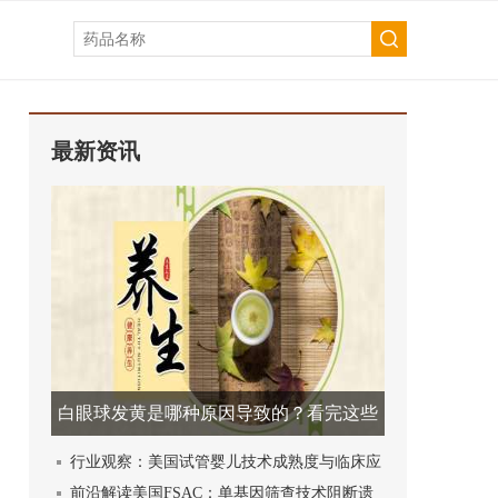
最新资讯
白眼球发黄是哪种原因导致的？看完这些
健康资讯就明白！
行业观察：美国试管婴儿技术成熟度与临床应
用现状解析
前沿解读美国FSAC：单基因筛查技术阻断遗