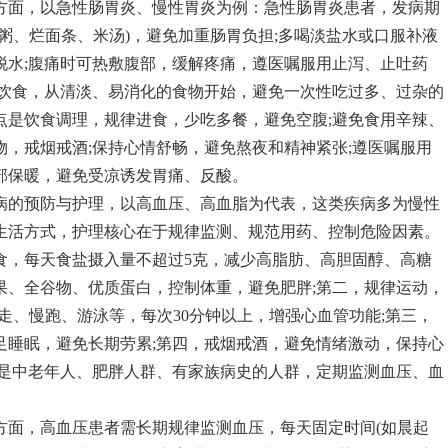
方面，以急性肠胃炎、慢性胃炎为例：急性肠胃炎患者，发病期
粥、烂面条、米汤)，避免加重肠胃负担;多喝淡盐水或口服补液
脱水;腹痛时可热敷腹部，缓解疼痛，遵医嘱服用止泻、止吐药
常饮食，从清淡、易消化的食物开始，避免一次性吃过多、过杂的
点是饮食调理，规律进食，少吃多餐，避免空腹;避免食用辛辣、
，戒烟戒酒;保持心情舒畅，避免熬夜和精神紧张;遵医嘱服用
部保暖，避免受凉诱发胃痛、反酸。
病的预防与护理，以高血压、高血脂为代表，这类疾病多为慢性
生活方式，护理核心在于规律监测、规范用药、控制危险因素。
食，每天食盐摄入量不超过5克，减少高脂肪、高胆固醇、高糖
果、全谷物、优质蛋白，控制体重，避免肥胖;第二，规律运动，
快走、慢跑、游泳等，每次30分钟以上，增强心血管功能;第三，
足睡眠，避免长期劳累;第四，戒烟戒酒，避免情绪激动，保持心
其是中老年人、肥胖人群、有家族病史的人群，定期监测血压、血
方面，高血压患者需长期规律监测血压，每天固定时间(如晨起