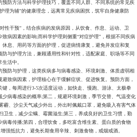
的预防方法与科学护理技巧，覆盖不同人群、不同系统的常见疾
、护理为辅”的健康理念，远离常见疾病困扰，筑牢自身健康防
针对性干预”，结合疾病的发病原因，从饮食、作息、运动、卫
致病因素的影响;而科学护理则侧重“对症护理”，根据不同疾病
、休息、用药等方面的护理，促进病情康复，避免并发症和复
预防与护理方法，兼顾通用性和针对性，适配家庭、职场等不同
常生活中。
的预防与护理，这类疾病多与病毒感染、环境刺激、体质虚弱相
规避致病因素，护理核心在于缓解症状、促进恢复。预防方面，
键，每周进行3-5次适度运动，如快走、慢跑、游泳、太极拳
减少病毒感染的概率;第二，规避环境刺激，季节交替、气温变化
;雾霾、沙尘天气减少外出，外出时佩戴口罩，避免吸入有害气体
扫卫生，减少尘螨、霉菌滋生;第三，养成良好的卫生习惯，勤
少病毒传播;第四，合理饮食，多吃富含维生素、蛋白质的食物
)，增强抵抗力，避免长期食用辛辣、刺激食物，戒烟戒酒。