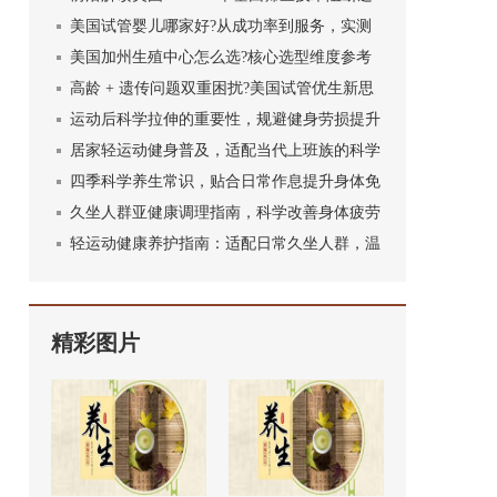
传疾病优势
美国试管婴儿哪家好?从成功率到服务，实测
对比不踩坑
美国加州生殖中心怎么选?核心选型维度参考
高龄 + 遗传问题双重困扰?美国试管优生新思
路
运动后科学拉伸的重要性，规避健身劳损提升
训练效果
居家轻运动健身普及，适配当代上班族的科学
锻炼方式
四季科学养生常识，贴合日常作息提升身体免
疫力
久坐人群亚健康调理指南，科学改善身体疲劳
状态
轻运动健康养护指南：适配日常久坐人群，温
和养护身心
精彩图片