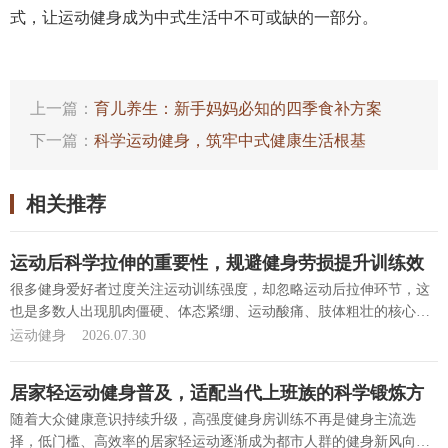
式，让运动健身成为中式生活中不可或缺的一部分。
上一篇：
育儿养生：新手妈妈必知的四季食补方案
下一篇：
科学运动健身，筑牢中式健康生活根基
相关推荐
运动后科学拉伸的重要性，规避健身劳损提升训练效
果
很多健身爱好者过度关注运动训练强度，却忽略运动后拉伸环节，这
也是多数人出现肌肉僵硬、体态紧绷、运动酸痛、肢体粗壮的核心
原...
[详细]
运动健身
2026.07.30
居家轻运动健身普及，适配当代上班族的科学锻炼方
式
随着大众健康意识持续升级，高强度健身房训练不再是健身主流选
择，低门槛、高效率的居家轻运动逐渐成为都市人群的健身新风向。